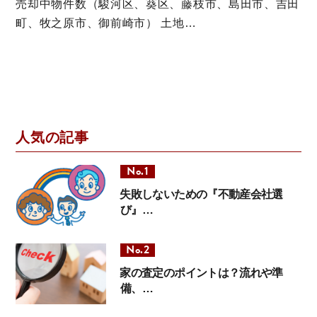
売却中物件数（駿河区、葵区、藤枝市、島田市、吉田
町、牧之原市、御前崎市） 土地…
人気の記事
失敗しないための『不動産会社選
び』…
家の査定のポイントは？流れや準
備、…