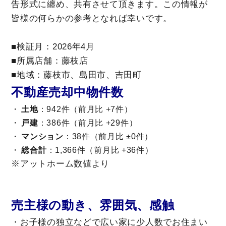
告形式に纏め、共有させて頂きます。この情報が
皆様の何らかの参考となれば幸いです。
■検証月：2026年4月
■所属店舗：藤枝店
■地域：藤枝市、島田市、吉田町
不動産売却中物件数
土地
：942件（前月比 +7件）
戸建
：386件（前月比 +29件）
マンション
：38件（前月比 ±0件）
総合計
：1,366件（前月比 +36件）
※アットホーム数値より
売主様の動き、雰囲気、感触
・お子様の独立などで広い家に少人数でお住まい