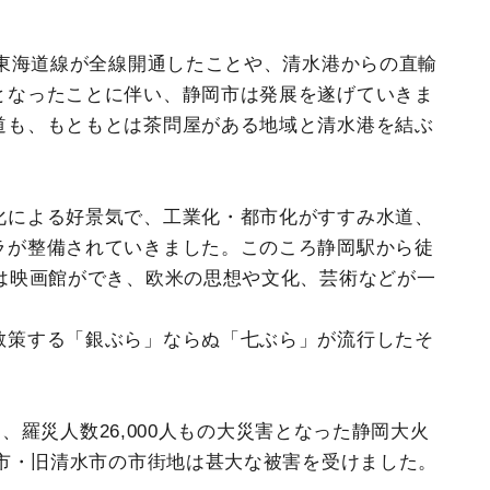
ぶ東海道線が全線開通したことや、清水港からの直輸
となったことに伴い、静岡市は発展を遂げていきま
道も、もともとは茶問屋がある地域と清水港を結ぶ
化による好景気で、工業化・都市化がすすみ水道、
ラが整備されていきました。このころ静岡駅から徒
には映画館ができ、欧米の思想や文化、芸術などが一
散策する「銀ぶら」ならぬ「七ぶら」が流行したそ
1戸、羅災人数26,000人もの大災害となった静岡大火
岡市・旧清水市の市街地は甚大な被害を受けました。