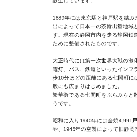
誕生しています。
1889年には東京駅と神戸駅を結
出によって日本一の茶輸出量地域
す。現在の静岡市内を走る静岡鉄
ために整備されたものです。
大正時代には第一次世界大戦の激
電灯、バス、鉄道といったインフ
歩10分ほどの距離にある七間町
般にも広まりはじめました。
繁華街である七間町をぶらぶらと
うです。
昭和に入り1940年には全焼4,99
や、1945年の空襲によって旧静