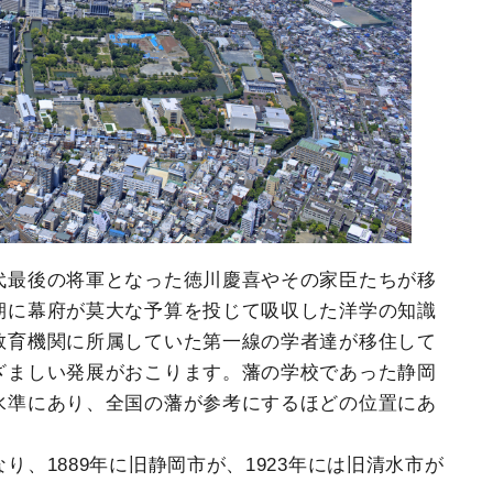
代最後の将軍となった徳川慶喜やその家臣たちが移
期に幕府が莫大な予算を投じて吸収した洋学の知識
教育機関に所属していた第一線の学者達が移住して
ざましい発展がおこります。藩の学校であった静岡
水準にあり、全国の藩が参考にするほどの位置にあ
、1889年に旧静岡市が、1923年には旧清水市が