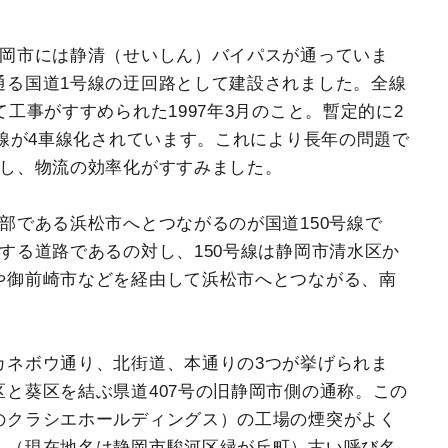
静岡市には静清（せいしん）バイパスが通っていま
通る国道1号線の迂回路として建設されました。全線
工事がすすめられた1997年3月のこと。暫定的に2
全線が4車線化されています。これにより長年の問題で
和し、物流の効率化がすすみました。
部である浜松市へとつながるのが国道150号線で
する道路であるの対し、150号線は静岡市清水区か
や御前崎市などを経由して浜松市へとつながる、南
カネボウ通り、北街道、本通りの3つが挙げられま
と葵区を結ぶ県道407号の旧静岡市側の通称。この
のクラシエホールディングス）の工場の煙突がよく
。（現在地名は静岡市駿河区緑が丘町）古い呼び名