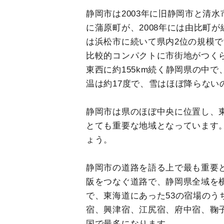
静岡市は2003年に旧静岡市と清水
に蒲原町が、2008年には由比町
は浜松市に続いて県内2位の規模で
比較的コンパクトに市街地がつく
東西に約155km続く静岡県の中
温は約17度で、雪はほぼ降らない
静岡市は県のほぼ中央に位置し、
とても重要な地域となっています
ょう。
静岡市の道路を語る上で最も重要
阪をつなぐ道路で、静岡県全域を
で、東海道にあった53の宿場の
宿、興津宿、江尻宿、府中宿、鞠
国で最多になります。