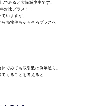
対比でみると大幅減少中です。
前年対比プラス！！
いていますが、
から売物件もそろそろプラスへ
全体でみても取引数は例年通り。
出てくることを考えると