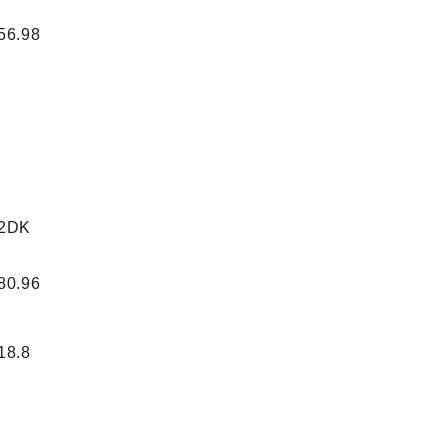
56.98
2DK
80.96
18.8