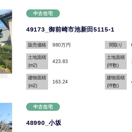
中古住宅
49173_御前崎市池新田5115-1
販売価格
980万円
間取り
土地面積
土地面積
423.83
(m2)
(坪数)
建物面積
建物面積
163.24
(m2)
(坪数)
中古住宅
48990_小坂