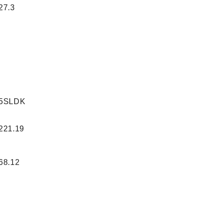
27.3
5SLDK
221.19
68.12