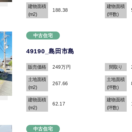
建物面積
建物面積
188.38
(m2)
(坪数)
中古住宅
49190_島田市島
販売価格
249万円
間取り
土地面積
土地面積
267.66
(m2)
(坪数)
建物面積
建物面積
62.17
(m2)
(坪数)
中古住宅