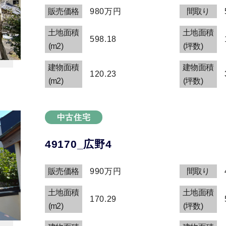
販売価格
980万円
間取り
土地面積
土地面積
598.18
(m2)
(坪数)
建物面積
建物面積
120.23
(m2)
(坪数)
中古住宅
49170_広野4
販売価格
990万円
間取り
土地面積
土地面積
170.29
(m2)
(坪数)