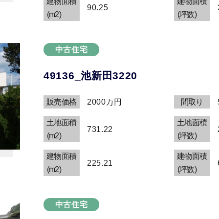
建物面積
建物面積
90.25
(m2)
(坪数)
中古住宅
49136_池新田3220
販売価格
2000万円
間取り
土地面積
土地面積
731.22
(m2)
(坪数)
建物面積
建物面積
225.21
(m2)
(坪数)
中古住宅