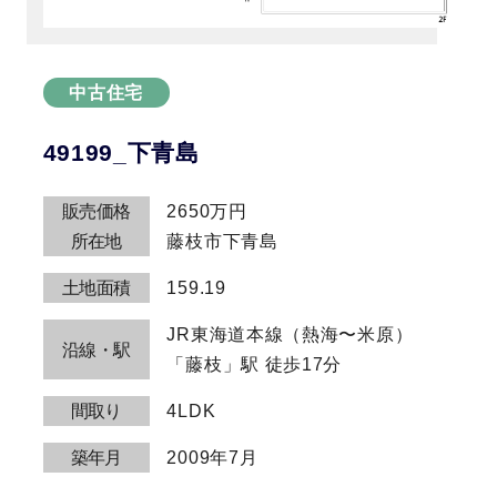
中古住宅
49199_下青島
販売価格
2650万円
所在地
藤枝市下青島
土地面積
159.19
JR東海道本線（熱海〜米原）
沿線・駅
「藤枝」駅 徒歩17分
間取り
4LDK
築年月
2009年7月