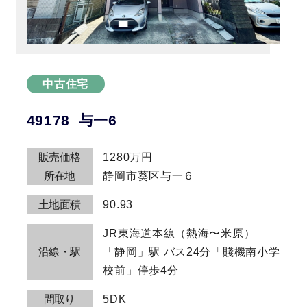
中古住宅
49178_与一6
販売価格
1280万円
所在地
静岡市葵区与一６
土地面積
90.93
JR東海道本線（熱海〜米原）
沿線・駅
「静岡」駅 バス24分「賤機南小学
校前」停歩4分
間取り
5DK