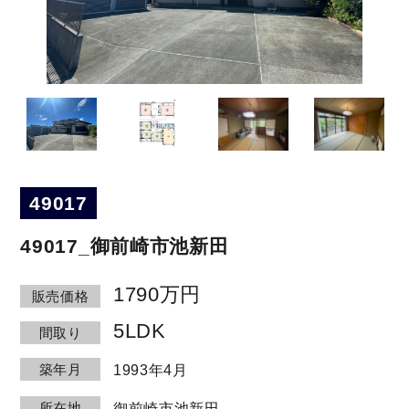
49017
49017_御前崎市池新田
1790万円
販売価格
5LDK
間取り
築年月
1993年4月
所在地
御前崎市池新田