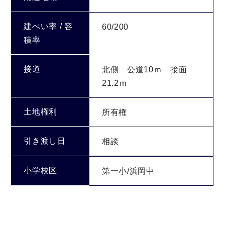
建ぺい率 / 容
60/200
積率
接道
北側 公道10ｍ 接面
21.2ｍ
土地権利
所有権
引き渡し日
相談
小学校区
第一小/浜岡中