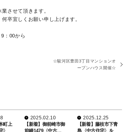
休業させて頂きます。
、何卒宜しくお願い申し上げます。
9：00から
☆駿河区豊田3丁目マンションオ
ープンハウス開催☆
08
2025.02.10
2025.12.25
本町上
【新着】御前崎市御
【新着】藤枝市下青
宅〉
前崎1479〈中古…
島〈中古住宅〉を